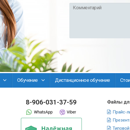
Курс
обучения
*
Комментарий
*
Обучение
Дистанционное обучение
Сто
8-906-031-37-59
Файлы дл
Прайс-л
Презент
Типовой