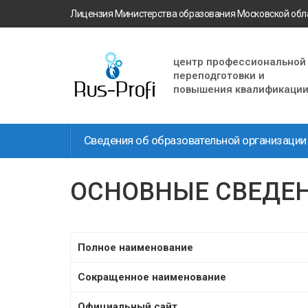
Перейти
Лицензия Министерства образования Московской облас
к
основному
содержанию
центр профессиональной
переподготовки и
повышения квалификаци
Сведения об образовательной организации
Вы
ОСНОВНЫЕ СВЕДЕ
здесь
Полное наименование
Сокращенное наименование
Официальный сайт