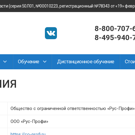
ти (серия 50Л01, №00010223, регистрационный №78343 от «19» февра
8-800-707-
8-495-940-
и
Обучение
Дистанционное обучение
Сто
НИЯ
Общество с ограниченной ответственностью «Рус-Профи»
ООО «Рус-Профи»
https://co-profi.ru